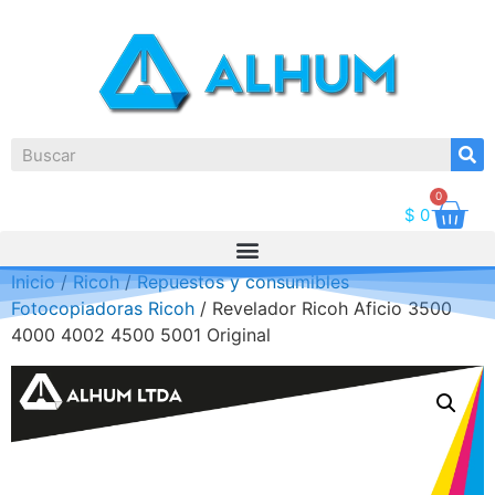
0
$
0
Inicio
/
Ricoh
/
Repuestos y consumibles
Fotocopiadoras Ricoh
/ Revelador Ricoh Aficio 3500
4000 4002 4500 5001 Original