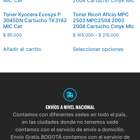
Toner Kyocera Ecosys P
Toner Ricoh Aficio MPC
3045DN Cartucho TK3162
2503 MPC2504 2003
MIC Cet
2004 Cartucho Cmyk Mic
$
85.000
$
165.000
–
$
215.000
Añadir al carrito
Seleccionar opciones
ENVÍOS
A NIVEL NACIONAL
Contamos con diferentes sedes en todo el país,
en las ciudades donde no tenemos sede
contamos con el servicio de envío a domicilio.
Envío Gratis BOGOTÁ contamos con el servicio de