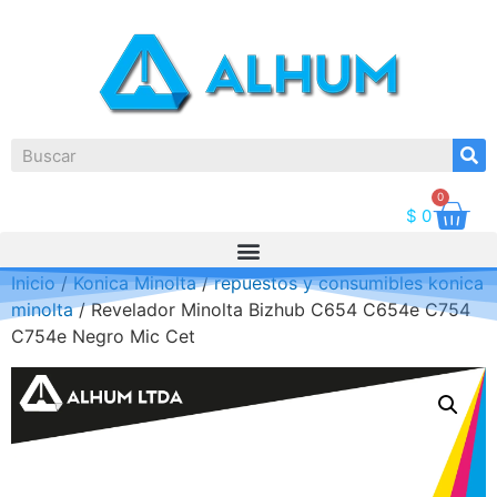
0
$
0
Inicio
/
Konica Minolta
/
repuestos y consumibles konica
minolta
/ Revelador Minolta Bizhub C654 C654e C754
C754e Negro Mic Cet