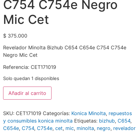
C754 C754e Negro
Mic Cet
$
375.000
Revelador Minolta Bizhub C654 C654e C754 C754e
Negro Mic Cet
Referencia: CET171019
Solo quedan 1 disponibles
Añadir al carrito
SKU:
CET171019
Categorías:
Konica Minolta
,
repuestos
y consumibles konica minolta
Etiquetas:
bizhub
,
C654
,
C654e
,
C754
,
C754e
,
cet
,
mic
,
minolta
,
negro
,
revelador