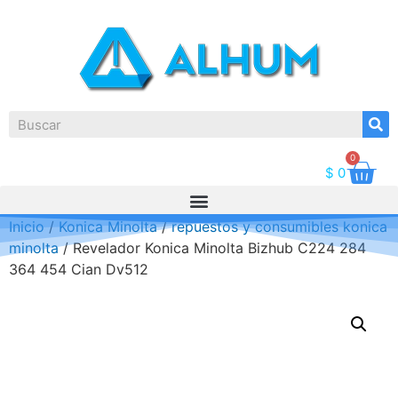
0
$
0
Inicio
/
Konica Minolta
/
repuestos y consumibles konica
minolta
/ Revelador Konica Minolta Bizhub C224 284
364 454 Cian Dv512