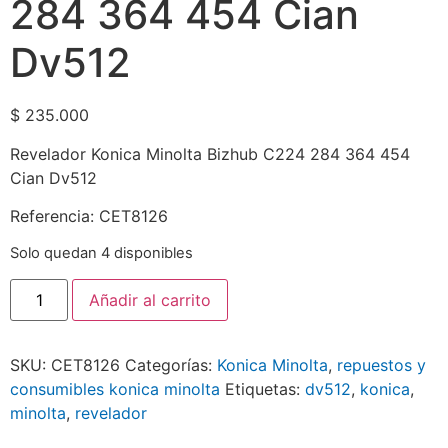
284 364 454 Cian
Dv512
$
235.000
Revelador Konica Minolta Bizhub C224 284 364 454
Cian Dv512
Referencia: CET8126
Solo quedan 4 disponibles
Añadir al carrito
SKU:
CET8126
Categorías:
Konica Minolta
,
repuestos y
consumibles konica minolta
Etiquetas:
dv512
,
konica
,
minolta
,
revelador