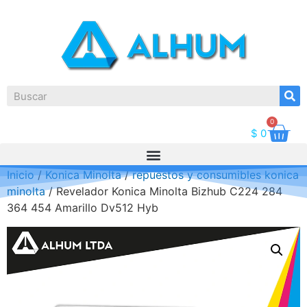
0
$
0
Inicio
/
Konica Minolta
/
repuestos y consumibles konica
minolta
/ Revelador Konica Minolta Bizhub C224 284
364 454 Amarillo Dv512 Hyb