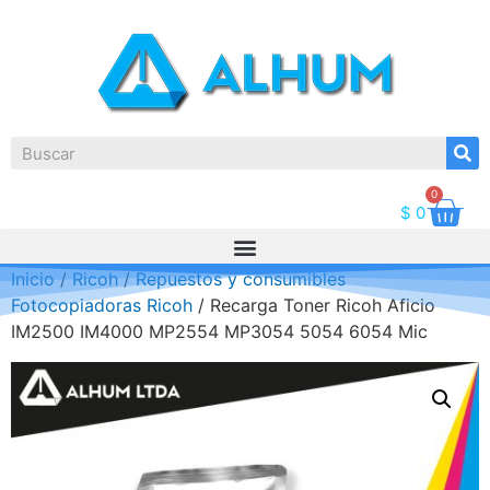
0
$
0
Inicio
/
Ricoh
/
Repuestos y consumibles
Fotocopiadoras Ricoh
/ Recarga Toner Ricoh Aficio
IM2500 IM4000 MP2554 MP3054 5054 6054 Mic