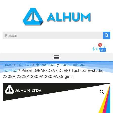
0
$
0
Inicio
/
Toshiba
/
Repuestos y consumibles
Toshiba
/ Piñon (GEAR-DEV-IDLER) Toshiba E-studio
2309A 2329A 2809A 2309A Original