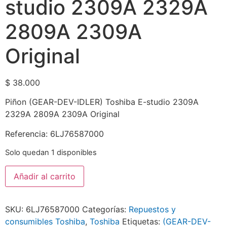
studio 2309A 2329A
2809A 2309A
Original
$
38.000
Piñon (GEAR-DEV-IDLER) Toshiba E-studio 2309A
2329A 2809A 2309A Original
Referencia: 6LJ76587000
Solo quedan 1 disponibles
Añadir al carrito
SKU:
6LJ76587000
Categorías:
Repuestos y
consumibles Toshiba
,
Toshiba
Etiquetas:
(GEAR-DEV-