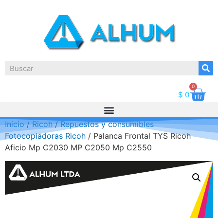
0
$
0
Inicio
/
Ricoh
/
Repuestos y consumibles
Fotocopiadoras Ricoh
/ Palanca Frontal TYS Ricoh
Aficio Mp C2030 MP C2050 Mp C2550