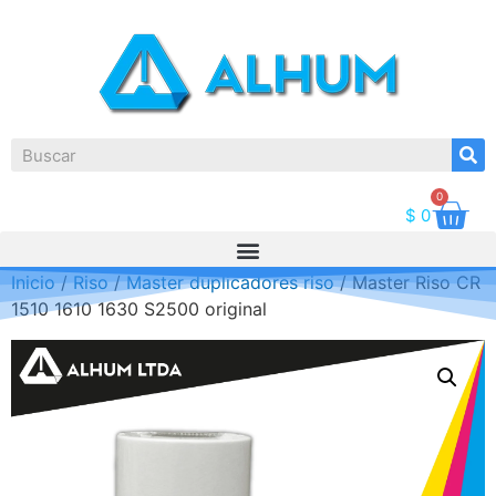
0
$
0
Inicio
/
Riso
/
Master duplicadores riso
/ Master Riso CR
1510 1610 1630 S2500 original