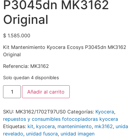
P3045dn MK3162
Original
$
1.585.000
Kit Mantenimiento Kyocera Ecosys P3045dn MK3162
Original
Referencia: MK3162
Solo quedan 4 disponibles
Añadir al carrito
SKU:
MK3162/1702T97US0
Categorías:
Kyocera
,
repuestos y consumibles fotocopiadoras kyocera
Etiquetas:
kit
,
kyocera
,
mantenimiento
,
mk3162
,
unida
revelado
,
unidad fusora
,
unidad imagen