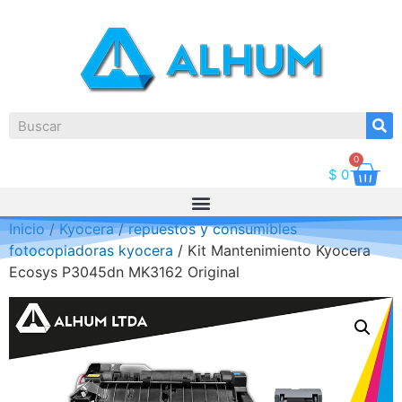
0
$
0
Inicio
/
Kyocera
/
repuestos y consumibles
fotocopiadoras kyocera
/ Kit Mantenimiento Kyocera
Ecosys P3045dn MK3162 Original