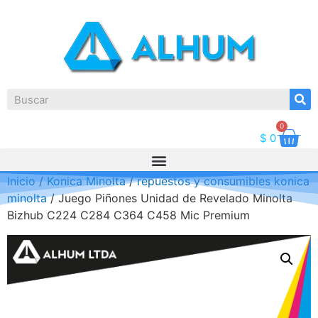
0
$
0
Inicio
/
Konica Minolta
/
repuestos y consumibles konica
minolta
/ Juego Piñones Unidad de Revelado Minolta
Bizhub C224 C284 C364 C458 Mic Premium