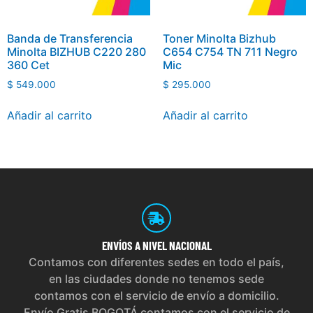
Banda de Transferencia
Toner Minolta Bizhub
Minolta BIZHUB C220 280
C654 C754 TN 711 Negro
360 Cet
Mic
$
549.000
$
295.000
Añadir al carrito
Añadir al carrito
ENVÍOS
A NIVEL NACIONAL
Contamos con diferentes sedes en todo el país,
en las ciudades donde no tenemos sede
contamos con el servicio de envío a domicilio.
Envío Gratis BOGOTÁ contamos con el servicio de