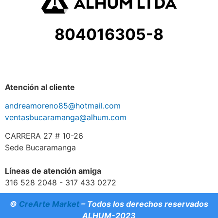
804016305-8
Atención al cliente
andreamoreno85@hotmail.com
ventasbucaramanga@alhum.com
CARRERA 27 # 10-26
Sede Bucaramanga
Líneas de atención amiga
316 528 2048 - 317 433 0272
©
CreArte Market
– Todos los derechos reservados
ALHUM-2023