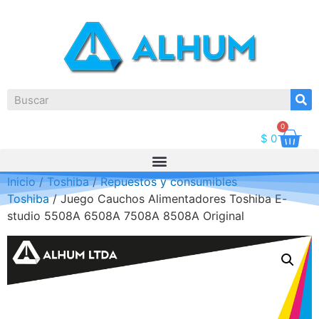
0
$
0
Inicio
/
Toshiba
/
Repuestos y consumibles
Toshiba
/ Juego Cauchos Alimentadores Toshiba E-
studio 5508A 6508A 7508A 8508A Original