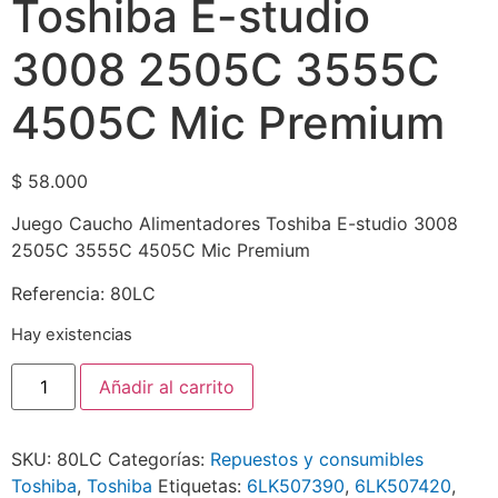
Toshiba E-studio
3008 2505C 3555C
4505C Mic Premium
$
58.000
Juego Caucho Alimentadores Toshiba E-studio 3008
2505C 3555C 4505C Mic Premium
Referencia: 80LC
Hay existencias
Añadir al carrito
SKU:
80LC
Categorías:
Repuestos y consumibles
Toshiba
,
Toshiba
Etiquetas:
6LK507390
,
6LK507420
,