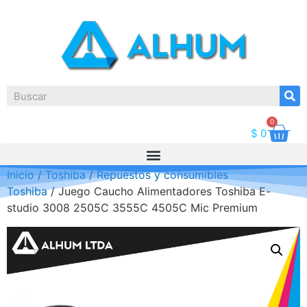
0
$
0
Inicio
/
Toshiba
/
Repuestos y consumibles
Toshiba
/ Juego Caucho Alimentadores Toshiba E-
studio 3008 2505C 3555C 4505C Mic Premium