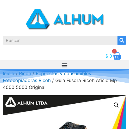
0
$
0
Inicio
/
Ricoh
/
Repuestos y consumibles
Fotocopiadoras Ricoh
/ Guia Fusora Ricoh Aficio Mp
4000 5000 Original