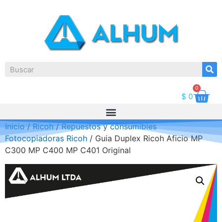
0
$
0
Inicio
/
Ricoh
/
Repuestos y consumibles
Fotocopiadoras Ricoh
/ Guia Duplex Ricoh Aficio MP
C300 MP C400 MP C401 Original