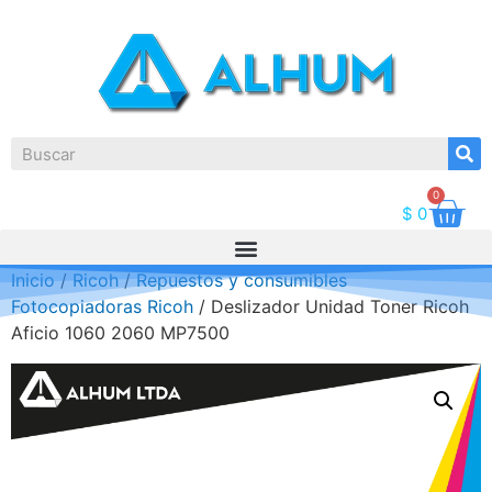
0
$
0
Inicio
/
Ricoh
/
Repuestos y consumibles
Fotocopiadoras Ricoh
/ Deslizador Unidad Toner Ricoh
Aficio 1060 2060 MP7500