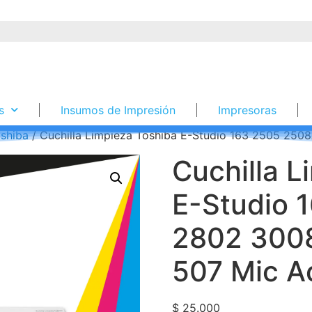
s
Insumos de Impresión
Impresoras
shiba
/ Cuchilla Limpieza Toshiba E-Studio 163 2505 25
Cuchilla L
E-Studio 
2802 300
507 Mic A
$
25.000