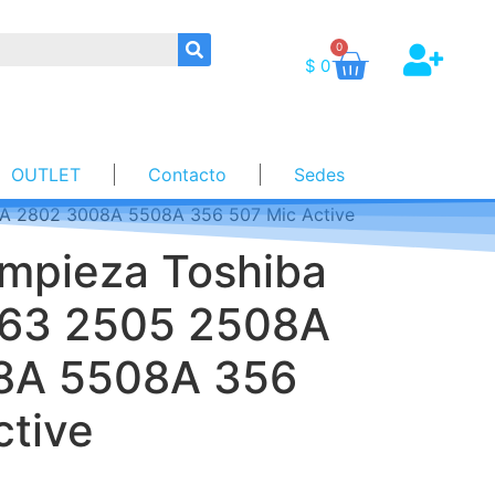
0
$
0
OUTLET
Contacto
Sedes
08A 2802 3008A 5508A 356 507 Mic Active
impieza Toshiba
163 2505 2508A
8A 5508A 356
ctive