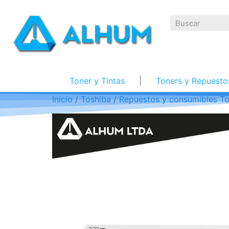
Toner y Tintas
Toners y Repuesto
Inicio
/
Toshiba
/
Repuestos y consumibles To