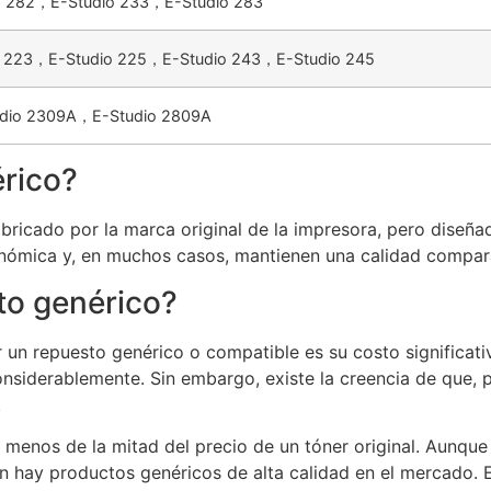
o 282，E-Studio 233，E-Studio 283
o 223，E-Studio 225，E-Studio 243，E-Studio 245
dio 2309A，E-Studio 2809A
rico?
ricado por la marca original de la impresora, pero diseñad
nómica y, en muchos casos, mantienen una calidad comparab
to genérico?
or un repuesto genérico o compatible es su costo signific
onsiderablemente. Sin embargo, existe la creencia de que,
.
r menos de la mitad del precio de un tóner original. Aun
 hay productos genéricos de alta calidad en el mercado. E