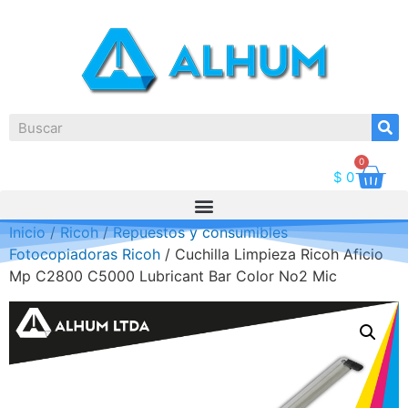
0
$
0
Inicio
/
Ricoh
/
Repuestos y consumibles
Fotocopiadoras Ricoh
/ Cuchilla Limpieza Ricoh Aficio
Mp C2800 C5000 Lubricant Bar Color No2 Mic