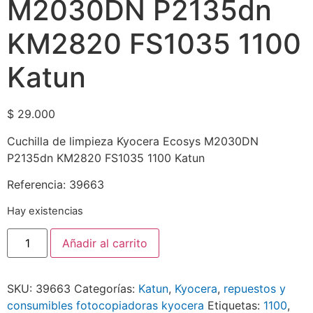
M2030DN P2135dn
KM2820 FS1035 1100
Katun
$
29.000
Cuchilla de limpieza Kyocera Ecosys M2030DN
P2135dn KM2820 FS1035 1100 Katun
Referencia: 39663
Hay existencias
Añadir al carrito
SKU:
39663
Categorías:
Katun
,
Kyocera
,
repuestos y
consumibles fotocopiadoras kyocera
Etiquetas:
1100
,