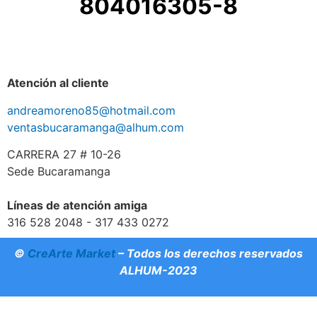
804016305-8
Atención al cliente
andreamoreno85@hotmail.com
ventasbucaramanga@alhum.com
CARRERA 27 # 10-26
Sede Bucaramanga
Líneas de atención amiga
316 528 2048 - 317 433 0272
©
CreArte Market
– Todos los derechos reservados
ALHUM-2023