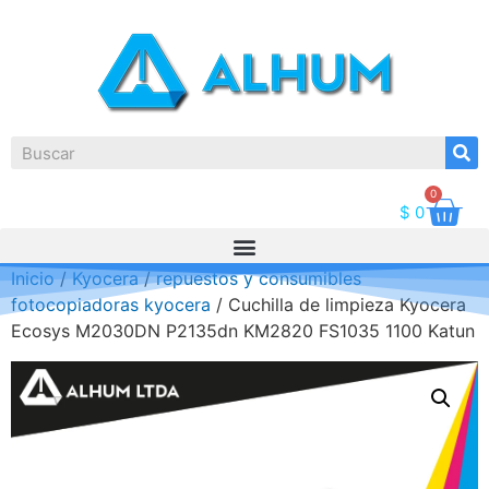
0
$
0
Inicio
/
Kyocera
/
repuestos y consumibles
fotocopiadoras kyocera
/ Cuchilla de limpieza Kyocera
Ecosys M2030DN P2135dn KM2820 FS1035 1100 Katun