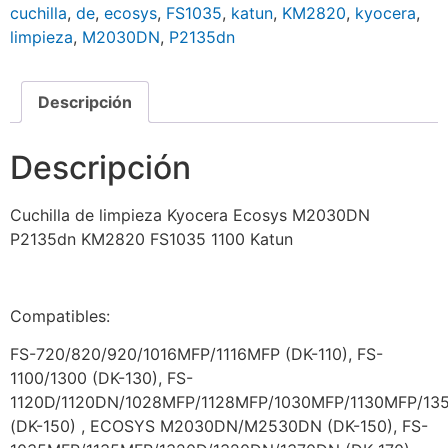
cuchilla
,
de
,
ecosys
,
FS1035
,
katun
,
KM2820
,
kyocera
,
limpieza
,
M2030DN
,
P2135dn
Descripción
Descripción
Cuchilla de limpieza Kyocera Ecosys M2030DN
P2135dn KM2820 FS1035 1100 Katun
Compatibles:
FS-720/820/920/1016MFP/1116MFP (DK-110), FS-
1100/1300 (DK-130), FS-
1120D/1120DN/1028MFP/1128MFP/1030MFP/1130MFP/13
(DK-150) , ECOSYS M2030DN/M2530DN (DK-150), FS-