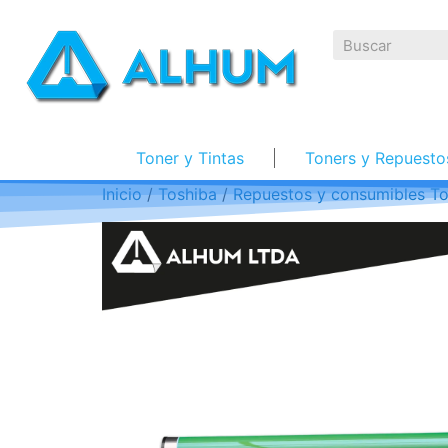
Toner y Tintas
Toners y Repuesto
Inicio
/
Toshiba
/
Repuestos y consumibles To