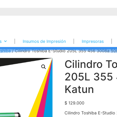
s
Insumos de Impresión
Impresoras
shiba
/ Cilindro Toshiba E-Studio 205L 355 456 3008a 50
Cilindro T
205L 355
Katun
$
129.000
Cilindro Toshiba E-Studi