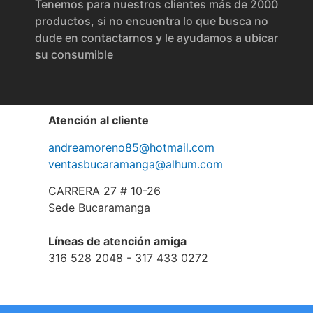
Tenemos para nuestros clientes más de 2000
productos, si no encuentra lo que busca no
dude en contactarnos y le ayudamos a ubicar
su consumible
Atención al cliente
andreamoreno85@hotmail.com
ventasbucaramanga@alhum.com
CARRERA 27 # 10-26
Sede Bucaramanga
Líneas de atención amiga
316 528 2048 - 317 433 0272