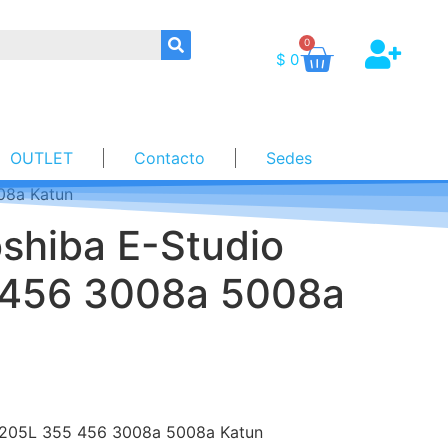
0
$
0
OUTLET
Contacto
Sedes
08a Katun
oshiba E-Studio
 456 3008a 5008a
o 205L 355 456 3008a 5008a Katun