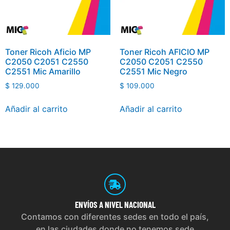
Toner Ricoh Aficio MP
Toner Ricoh AFICIO MP
C2050 C2051 C2550
C2050 C2051 C2550
C2551 Mic Amarillo
C2551 Mic Negro
$
129.000
$
109.000
Añadir al carrito
Añadir al carrito
ENVÍOS
A NIVEL NACIONAL
Contamos con diferentes sedes en todo el país,
en las ciudades donde no tenemos sede