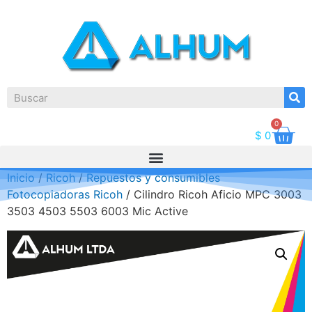
0
$
0
Inicio
/
Ricoh
/
Repuestos y consumibles
Fotocopiadoras Ricoh
/ Cilindro Ricoh Aficio MPC 3003
3503 4503 5503 6003 Mic Active