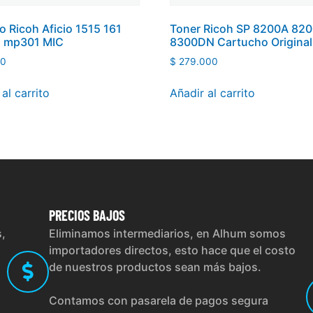
ro Ricoh Aficio 1515 161
Toner Ricoh SP 8200A 82
 mp301 MIC
8300DN Cartucho Original
00
$
279.000
al carrito
Añadir al carrito
PRECIOS
BAJOS
s,
Eliminamos intermediarios, en Alhum somos
importadores directos, esto hace que el costo
de nuestros productos sean más bajos.
Contamos con pasarela de pagos segura