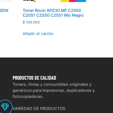
00DN
Toner Ricoh AFICIO MP C2050
C2051 C2550 C2551 Mic Negro
$
109.000
Añadir al carrito
PRODUCTOS
DE CALIDAD
Toners, tintas y consumibles originales y
genéricos para impresoras, duplicadores y
fotocopiadoras.
VARIEDAD DE PRODUCTOS