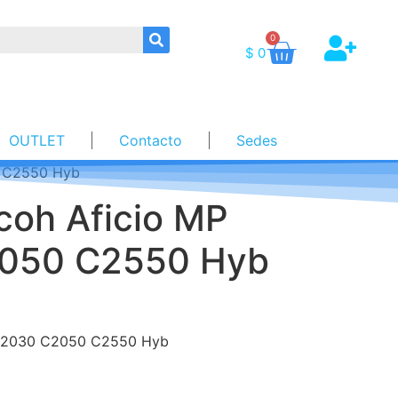
0
$
0
OUTLET
Contacto
Sedes
0 C2550 Hyb
icoh Aficio MP
050 C2550 Hyb
P C2030 C2050 C2550 Hyb