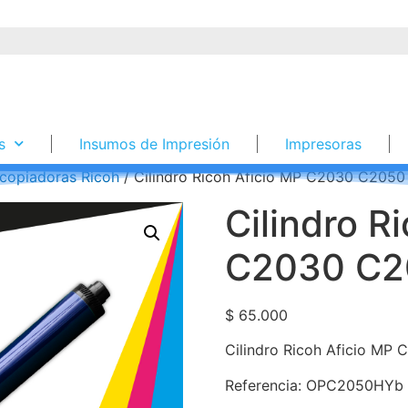
s
Insumos de Impresión
Impresoras
copiadoras Ricoh
/ Cilindro Ricoh Aficio MP C2030 C205
Cilindro R
C2030 C2
$
65.000
Cilindro Ricoh Aficio M
Referencia: OPC2050HYb