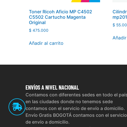
Toner Ricoh Aficio MP C4502
Cilind
C5502 Cartucho Magenta
mp201
Original
$
55.0
$
475.000
Añadir 
Añadir al carrito
ENVÍOS
A NIVEL NACIONAL
Contamos con diferentes sedes en todo el paí
en las ciudades donde no tenemos sede
contamos con el servicio de envío a domicilio.
Envío Gratis BOGOTÁ contamos con el servicio
de envío a domicilio.