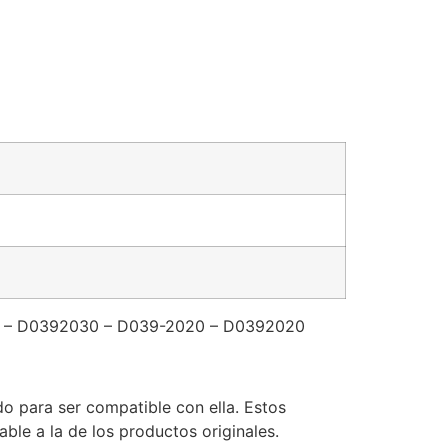
0 – D0392030 – D039-2020 – D0392020
o para ser compatible con ella. Estos
le a la de los productos originales.