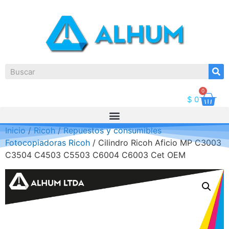
0
$
0
Inicio
/
Ricoh
/
Repuestos y consumibles
Fotocopiadoras Ricoh
/ Cilindro Ricoh Aficio MP C3003
C3504 C4503 C5503 C6004 C6003 Cet OEM