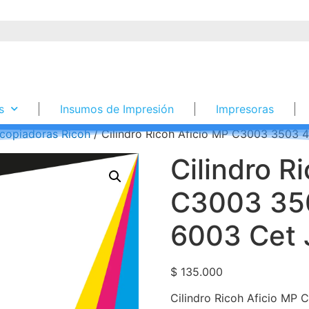
s
Insumos de Impresión
Impresoras
copiadoras Ricoh
/ Cilindro Ricoh Aficio MP C3003 3503
Cilindro R
C3003 35
6003 Cet 
$
135.000
Cilindro Ricoh Aficio MP