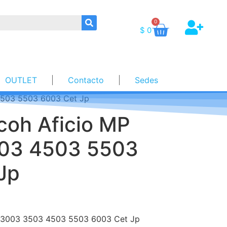
0
$
0
OUTLET
Contacto
Sedes
 4503 5503 6003 Cet Jp
icoh Aficio MP
03 4503 5503
Jp
 C3003 3503 4503 5503 6003 Cet Jp