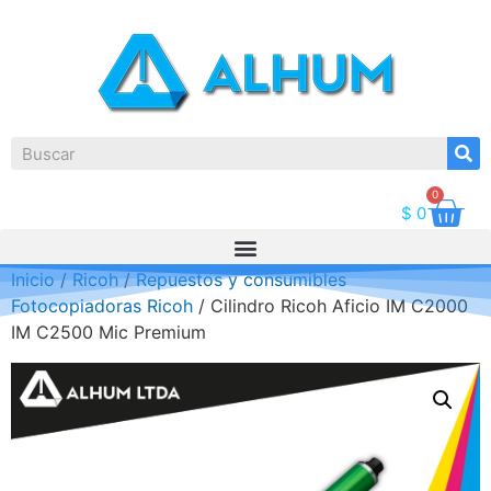
0
$
0
Inicio
/
Ricoh
/
Repuestos y consumibles
Fotocopiadoras Ricoh
/ Cilindro Ricoh Aficio IM C2000
IM C2500 Mic Premium