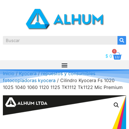
0
$
0
Inicio
/
Kyocera
/
repuestos y consumibles
fotocopiadoras kyocera
/ Cilindro Kyocera Fs 1020
1025 1040 1060 1120 1125 TK1112 Tk1122 Mic Premium