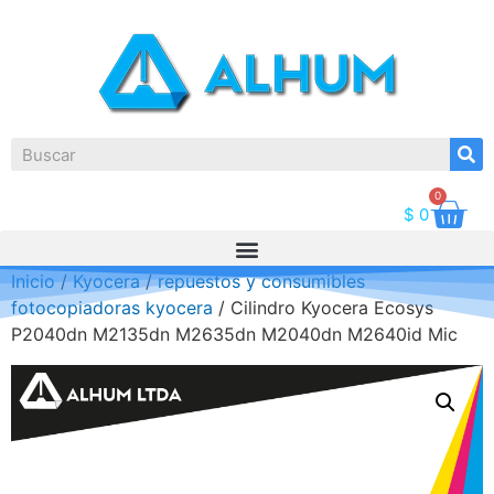
0
$
0
Inicio
/
Kyocera
/
repuestos y consumibles
fotocopiadoras kyocera
/ Cilindro Kyocera Ecosys
P2040dn M2135dn M2635dn M2040dn M2640id Mic