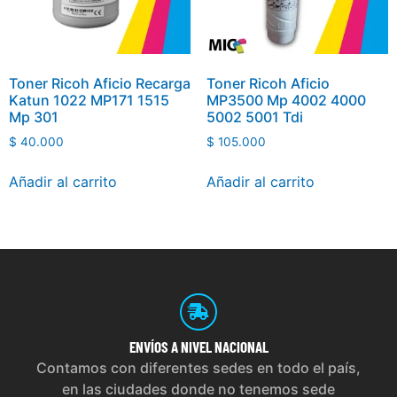
Toner Ricoh Aficio Recarga
Toner Ricoh Aficio
Katun 1022 MP171 1515
MP3500 Mp 4002 4000
Mp 301
5002 5001 Tdi
$
40.000
$
105.000
Añadir al carrito
Añadir al carrito
ENVÍOS
A NIVEL NACIONAL
Contamos con diferentes sedes en todo el país,
en las ciudades donde no tenemos sede