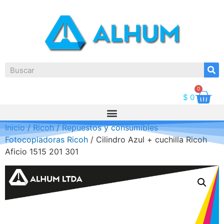
0
$
0
Inicio
/
Ricoh
/
Repuestos y consumibles
Fotocopiadoras Ricoh
/ Cilindro Azul + cuchilla Ricoh
Aficio 1515 201 301