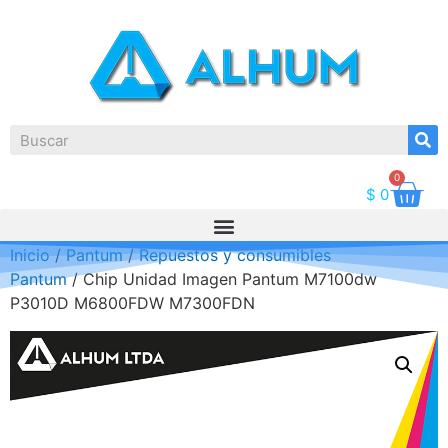
0
$
0
Inicio
/
Pantum
/
Repuestos y consumibles
Pantum
/ Chip Unidad Imagen Pantum M7100dw
P3010D M6800FDW M7300FDN