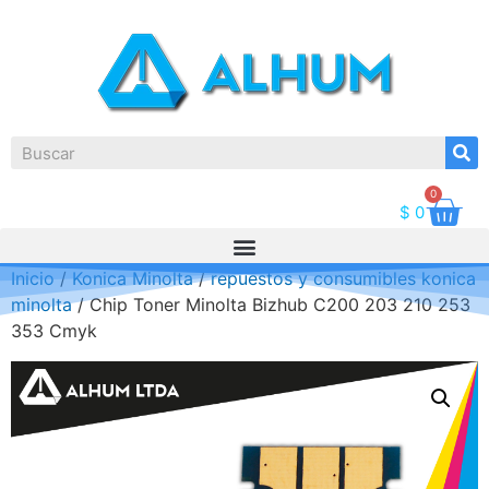
0
$
0
Inicio
/
Konica Minolta
/
repuestos y consumibles konica
minolta
/ Chip Toner Minolta Bizhub C200 203 210 253
353 Cmyk