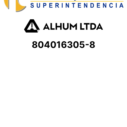
804016305-8
Atención al cliente
andreamoreno85@hotmail.com
ventasbucaramanga@alhum.com
CARRERA 27 # 10-26
Sede Bucaramanga
Líneas de atención amiga