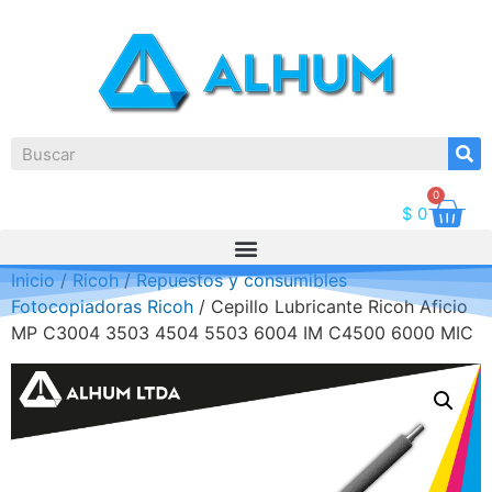
0
$
0
Inicio
/
Ricoh
/
Repuestos y consumibles
Fotocopiadoras Ricoh
/ Cepillo Lubricante Ricoh Aficio
MP C3004 3503 4504 5503 6004 IM C4500 6000 MIC