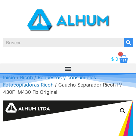
0
$
0
Inicio
/
Ricoh
/
Repuestos y consumibles
Fotocopiadoras Ricoh
/ Caucho Separador Ricoh IM
430F IM430 Fb Original