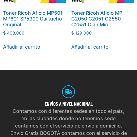
Toner Ricoh Aficio MP501
Toner Ricoh Aficio MP
MP601 SP5300 Cartucho
C2050 C2051 C2550
Original
C2551 Cian Mic
$
498.000
$
129.000
Añadir al carrito
Añadir al carrito
ENVÍOS
A NIVEL NACIONAL
Contamos con diferentes sedes en todo el país,
en las ciudades donde no tenemos sede
contamos con el servicio de envío a domicilio.
Envío Gratis BOGOTÁ contamos con el servicio de