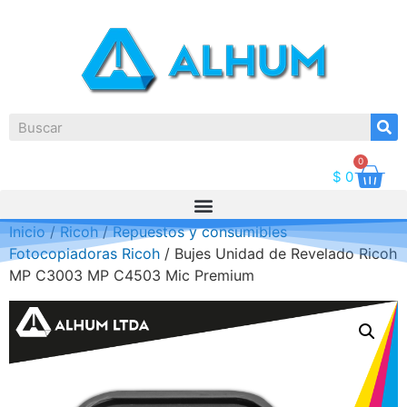
0
$
0
Inicio
/
Ricoh
/
Repuestos y consumibles
Fotocopiadoras Ricoh
/ Bujes Unidad de Revelado Ricoh
MP C3003 MP C4503 Mic Premium