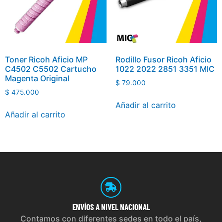
Toner Ricoh Aficio MP
Rodillo Fusor Ricoh Aficio
C4502 C5502 Cartucho
1022 2022 2851 3351 MIC
Magenta Original
$
79.000
$
475.000
Añadir al carrito
Añadir al carrito
ENVÍOS
A NIVEL NACIONAL
Contamos con diferentes sedes en todo el país,