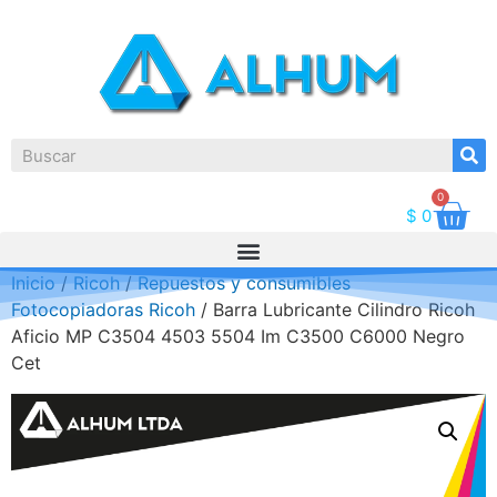
0
$
0
Inicio
/
Ricoh
/
Repuestos y consumibles
Fotocopiadoras Ricoh
/ Barra Lubricante Cilindro Ricoh
Aficio MP C3504 4503 5504 Im C3500 C6000 Negro
Cet