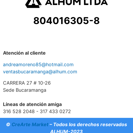
804016305-8
Atención al cliente
andreamoreno85@hotmail.com
ventasbucaramanga@alhum.com
CARRERA 27 # 10-26
Sede Bucaramanga
Líneas de atención amiga
316 528 2048 - 317 433 0272
©
CreArte Market
– Todos los derechos reservados
ALHUM-2023