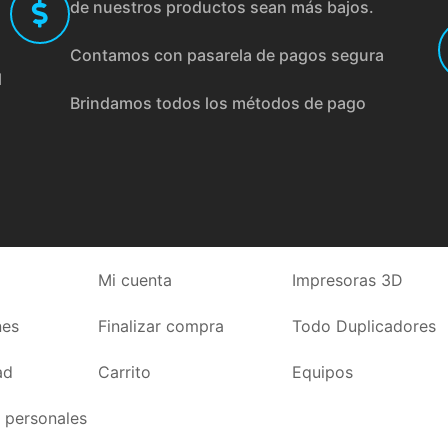
de nuestros productos sean más bajos.
Contamos con pasarela de pagos segura
l
Brindamos todos los métodos de pago
Mi cuenta
Impresoras 3D
nes
Finalizar compra
Todo Duplicadores
ad
Carrito
Equipos
 personales