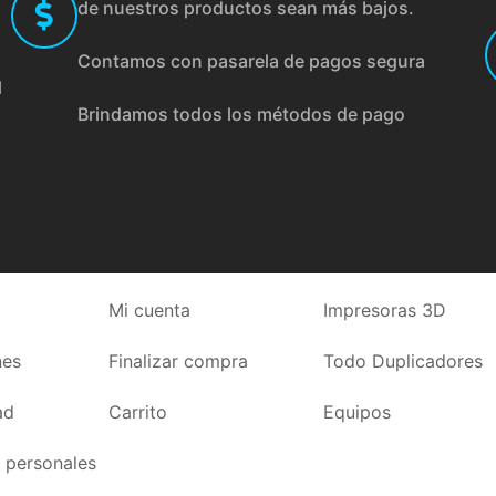
de nuestros productos sean más bajos.
Contamos con pasarela de pagos segura
l
Brindamos todos los métodos de pago
Mi cuenta
Impresoras 3D
nes
Finalizar compra
Todo Duplicadores
ad
Carrito
Equipos
 personales