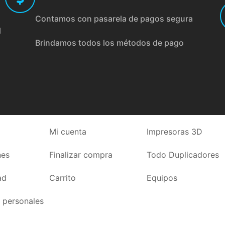
Contamos con pasarela de pagos segura
l
Brindamos todos los métodos de pago
Mi cuenta
Impresoras 3D
nes
Finalizar compra
Todo Duplicadores
ad
Carrito
Equipos
 personales