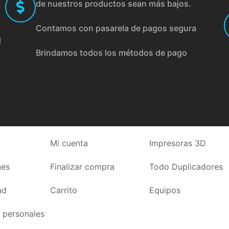
de nuestros productos sean más bajos.
Contamos con pasarela de pagos segura
l
Brindamos todos los métodos de pago
Mi cuenta
Impresoras 3D
nes
Finalizar compra
Todo Duplicadores
ad
Carrito
Equipos
 personales