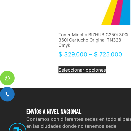
Toner Minolta BIZHUB C250i 300i
360i Cartucho Original TN328
Cmyk
$
329.000
–
$
725.000
Seleccionar opciones
ENVÍOS
A NIVEL NACIONAL
Contamos con diferentes sedes en todo el paí
en las ciudades donde no tenemos sede