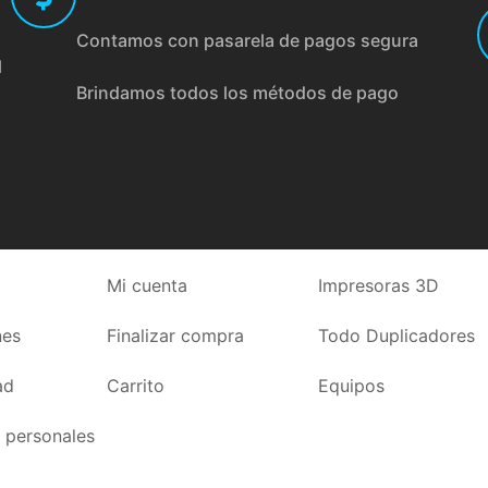
Contamos con pasarela de pagos segura
l
Brindamos todos los métodos de pago
Mi cuenta
Impresoras 3D
nes
Finalizar compra
Todo Duplicadores
ad
Carrito
Equipos
 personales