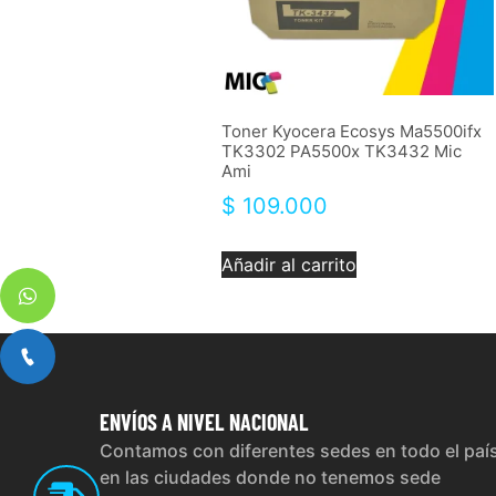
Toner Kyocera Ecosys Ma5500ifx
TK3302 PA5500x TK3432 Mic
Ami
$
109.000
Añadir al carrito
ENVÍOS
A NIVEL NACIONAL
Contamos con diferentes sedes en todo el paí
en las ciudades donde no tenemos sede