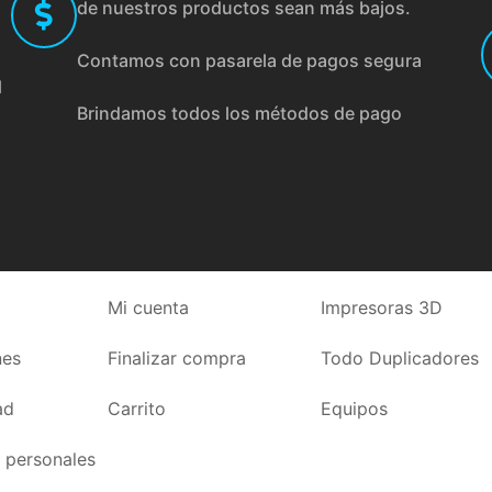
de nuestros productos sean más bajos.
Contamos con pasarela de pagos segura
l
Brindamos todos los métodos de pago
Mi cuenta
Impresoras 3D
nes
Finalizar compra
Todo Duplicadores
ad
Carrito
Equipos
 personales