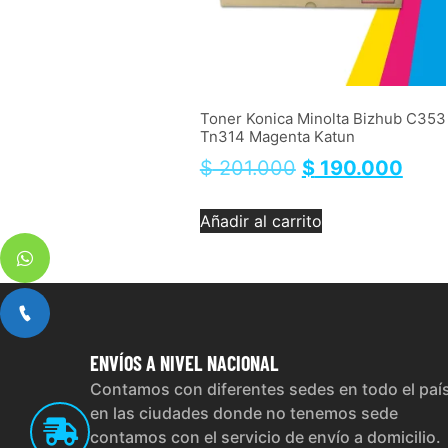
Toner Konica Minolta Bizhub C353
Tn314 Magenta Katun
$
201.000
$
190.000
Añadir al carrito
ENVÍOS
A NIVEL NACIONAL
Contamos con diferentes sedes en todo el paí
en las ciudades donde no tenemos sede
contamos con el servicio de envío a domicilio.