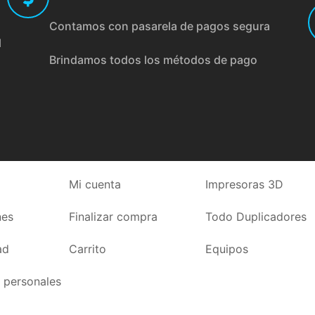
Contamos con pasarela de pagos segura
l
Brindamos todos los métodos de pago
Mi cuenta
Impresoras 3D
nes
Finalizar compra
Todo Duplicadores
ad
Carrito
Equipos
 personales