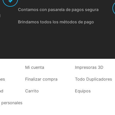
Contamos con pasarela de pagos segura
l
Brindamos todos los métodos de pago
Mi cuenta
Impresoras 3D
nes
Finalizar compra
Todo Duplicadores
ad
Carrito
Equipos
 personales