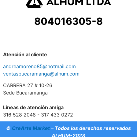
804016305-8
Atención al cliente
andreamoreno85@hotmail.com
ventasbucaramanga@alhum.com
CARRERA 27 # 10-26
Sede Bucaramanga
Líneas de atención amiga
316 528 2048 - 317 433 0272
©
CreArte Market
– Todos los derechos reservados
ALHUM-2023