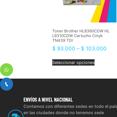
Toner Brother HL8360CDW HL
L9310CDW Cartucho Cmyk
TN439 TDI
$
93.000
–
$
103.000
Seleccionar opciones
ENVÍOS
A NIVEL NACIONAL
Contamos con diferentes sedes en todo el paí
en las ciudades donde no tenemos sede