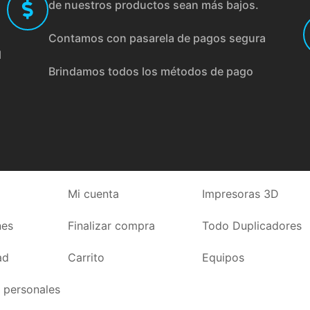
de nuestros productos sean más bajos.
Contamos con pasarela de pagos segura
l
Brindamos todos los métodos de pago
Mi cuenta
Impresoras 3D
nes
Finalizar compra
Todo Duplicadores
ad
Carrito
Equipos
 personales