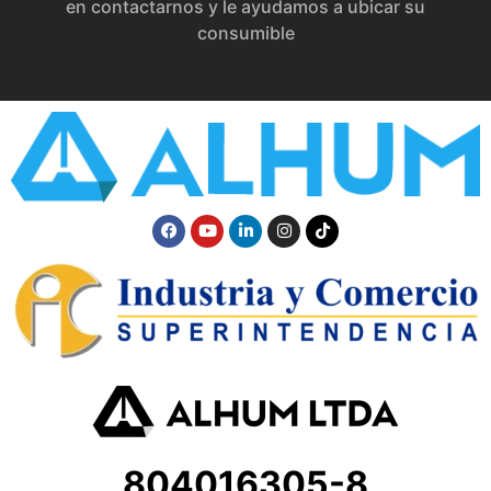
en contactarnos y le ayudamos a ubicar su
consumible
804016305-8