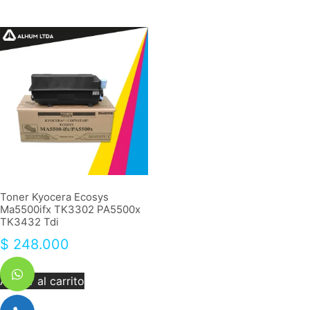
Toner Kyocera Ecosys
Ma5500ifx TK3302 PA5500x
TK3432 Tdi
$
248.000
Añadir al carrito