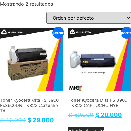
Mostrando 2 resultados
¡Oferta!
¡Oferta
Toner Kyocera Mita FS 3900
Toner Kyocera Mita FS 3900
Fs3900DN TK322 Cartucho
TK322 CARTUCHO HYB
Tdi
$
59.000
$
20.000
$
42.000
$
29.000
Añadir al carrito