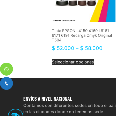
Tinta EPSON L4150 4160 L6161
6171 6191 Recarga Cmyk Original
T504
$
52.000
–
$
58.000
Seleccionar opciones
ENVÍOS
A NIVEL NACIONAL
Contamos con diferentes sedes en todo el paí
en las ciudades donde no tenemos sede