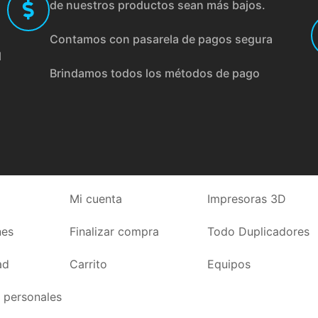
de nuestros productos sean más bajos.
Contamos con pasarela de pagos segura
l
Brindamos todos los métodos de pago
Mi cuenta
Impresoras 3D
nes
Finalizar compra
Todo Duplicadores
ad
Carrito
Equipos
 personales