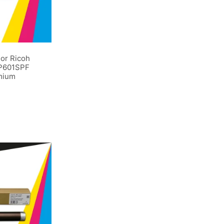
ior Ricoh
P601SPF
mium