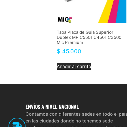
Tapa Placa de Guia Superior
Duplex MP C5501 C4501 C3500
Mic Premium
$
45.000
Añadir al carrito
ENVÍOS
A NIVEL NACIONAL
Contamos con diferentes sedes en todo el paí
en las ciudades donde no tenemos sede