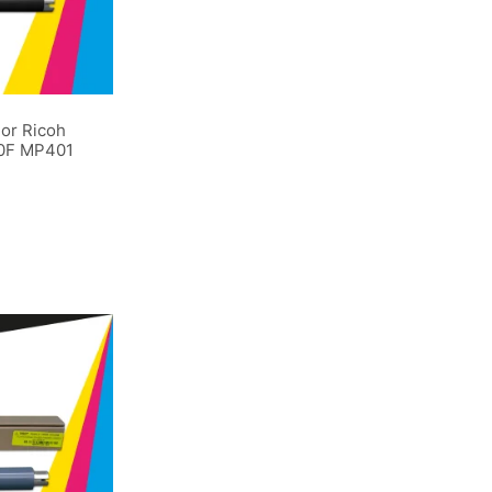
ior Ricoh
50F MP401