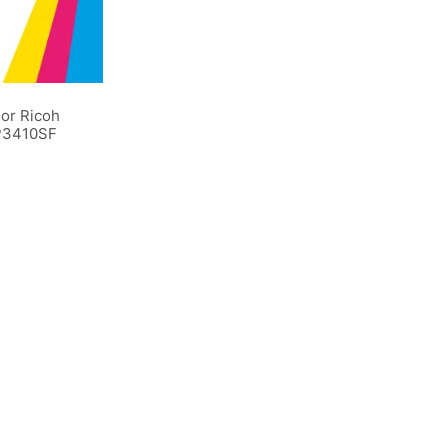
ior Ricoh
P3410SF