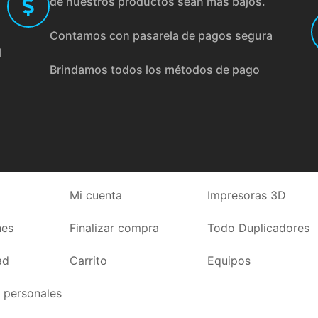
de nuestros productos sean más bajos.
Contamos con pasarela de pagos segura
l
Brindamos todos los métodos de pago
Mi cuenta
Impresoras 3D
nes
Finalizar compra
Todo Duplicadores
ad
Carrito
Equipos
 personales