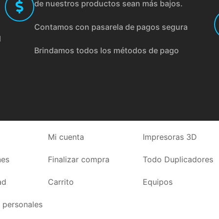
de nuestros productos sean más bajos.
Contamos con pasarela de pagos segura
l
Brindamos todos los métodos de pago
Mi cuenta
Impresoras 3D
nes
Finalizar compra
Todo Duplicadores
ad
Carrito
Equipos
 personales