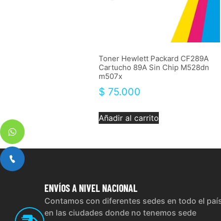
Toner Hewlett Packard CF289A
Cartucho 89A Sin Chip M528dn
m507x
$
75.000
Añadir al carrito
ENVÍOS
A NIVEL NACIONAL
Contamos con diferentes sedes en todo el paí
en las ciudades donde no tenemos sede