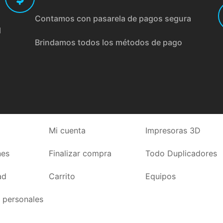
Contamos con pasarela de pagos segura
l
Brindamos todos los métodos de pago
Mi cuenta
Impresoras 3D
nes
Finalizar compra
Todo Duplicadores
ad
Carrito
Equipos
 personales